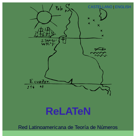
CASTELLANO
|
ENGLISH
ReLATeN
Red Latinoamericana de Teoría de Números